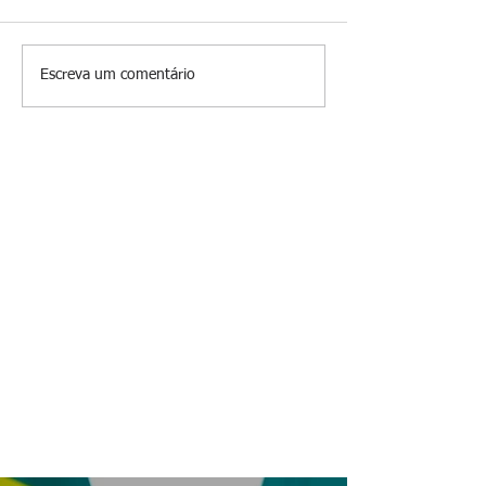
O jardim que ninguém vê
Escreva um comentário