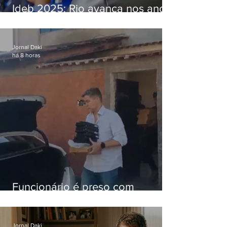
Ideb 2025: Rio avança nos anos
iniciais e fica acima da média
nacional
Jornal Daki
há 8 horas
Funcionário é preso com
computadores furtados do
Hospital do Andaraí
Jornal Daki