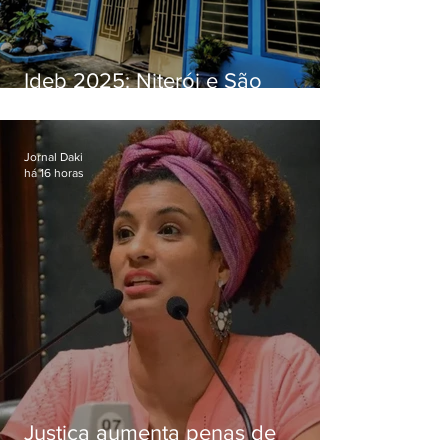
Ideb 2025: Niterói e São
Gonçalo têm desempenhos
distintos no ensino médio; veja
Jornal Daki
há 16 horas
Justiça aumenta penas de