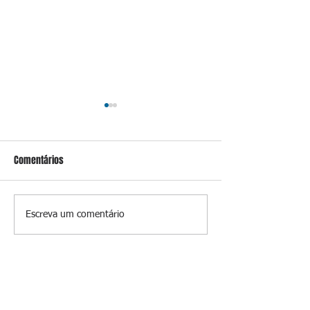
Comentários
Prevenir é melhor
A luz que perman
Escreva um comentário