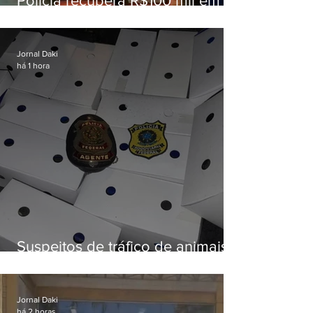
Polícia recupera R$100 mil em
carga roubada na Baixada
Fluminense
Jornal Daki
há 1 hora
Suspeitos de tráfico de animais
silvestres são presos com 50
aves
Jornal Daki
há 2 horas