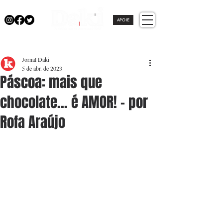
APOIE
Jornal Daki
5 de abr. de 2023
Páscoa: mais que
chocolate... é AMOR! - por
Rofa Araújo