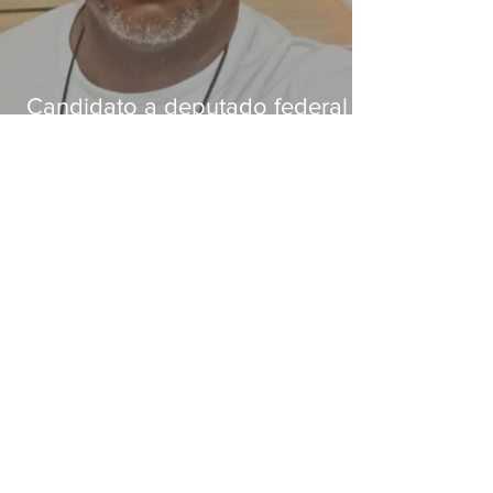
Candidato a deputado federal é
baleado e morre na Baixada