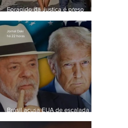
Foragido da Justiça é preso
durante abordagem da PM na
RJ-106, em Maricá
Jornal Daki
há 22 horas
Brasil acusa EUA de escalada
hostil após revogar visto de
embaixadora