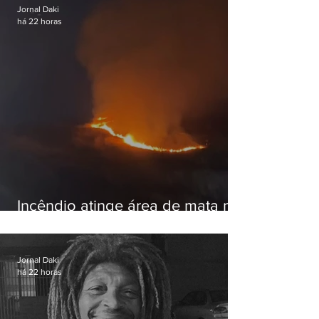
Jornal Daki
há 22 horas
Incêndio atinge área de mata na
Serra do Vulcão, em Nova
Iguaçu
Jornal Daki
há 22 horas