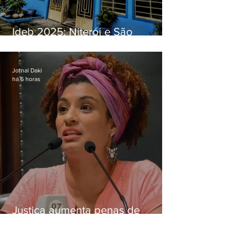
Ideb 2025: Niterói e São
Gonçalo têm desempenhos
distintos no ensino médio; veja
Jornal Daki
há 6 horas
Justiça aumenta penas de
Ronnie Lessa e Élcio Queiroz