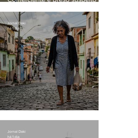
manter celulares roubados em
loja
Jornal Daki
há 1 dia
Conceição
Jornal Daki
há 1 dia