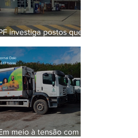
PF investiga postos que
usaram licença falsa com
assinatura de secretário
morto em 2020
ornal Daki
á 17 horas
Em meio à tensão com