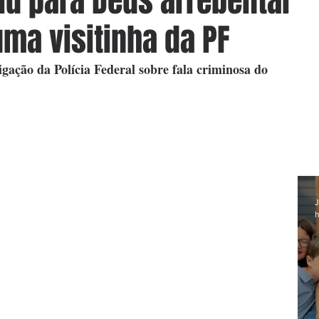
iu para Deus arrebentar
uma visitinha da PF
igação da Polícia Federal sobre fala criminosa do 
J
h