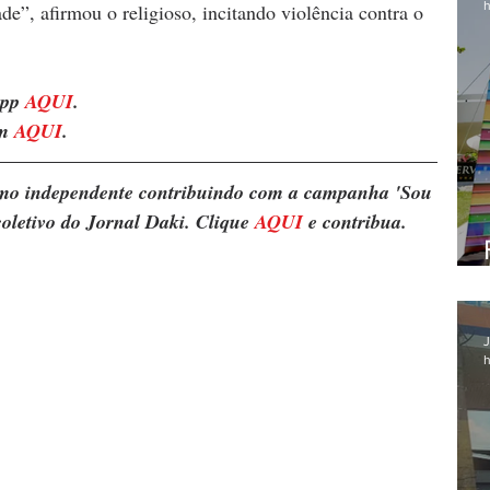
h
e”, afirmou o religioso, incitando violência contra o 
pp 
AQUI
.
m 
AQUI
.
ismo independente contribuindo com a campanha 'Sou 
oletivo do Jornal Daki. Clique 
AQUI
 e contribua.
J
h