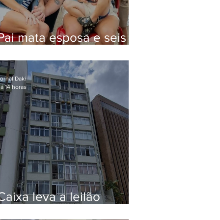
Pai mata esposa e seis
filhos nos EUA e não terá
funeral
ornal Daki
á 14 horas
Caixa leva a leilão
apartamento de Eduardo