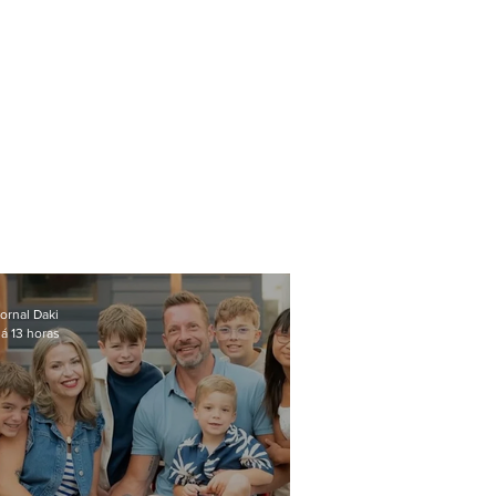
ornal Daki
á 13 horas