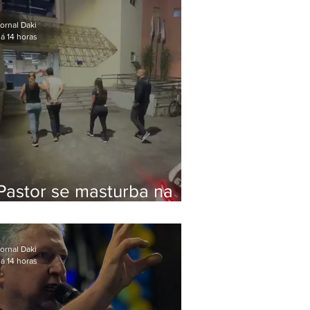
Bolsonaro em Botafogo
ornal Daki
á 14 horas
Pastor se masturba na
frente de criança e é
preso na Zona Oeste
ornal Daki
á 14 horas