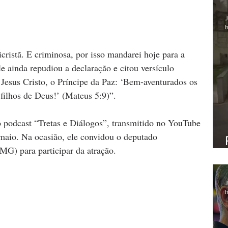
J
h
icristã. E criminosa, por isso mandarei hoje para a 
e ainda repudiou a declaração e citou versículo 
e Jesus Cristo, o Príncipe da Paz: ‘Bem-aventurados os 
filhos de Deus!’ (Mateus 5:9)”.
o podcast “Tretas e Diálogos”, transmitido no YouTube 
 maio. Na ocasião, ele convidou o deputado 
-MG) para participar da atração.
J
h