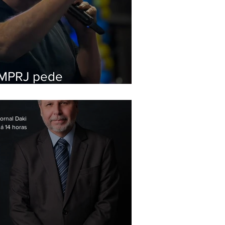
MPRJ pede
inelegibilidade de
Garotinho
ornal Daki
á 14 horas