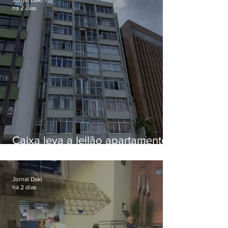
há 2 dias
Caixa leva a leilão apartamento
de Eduardo Bolsonaro em
Botafogo
Jornal Daki
há 2 dias