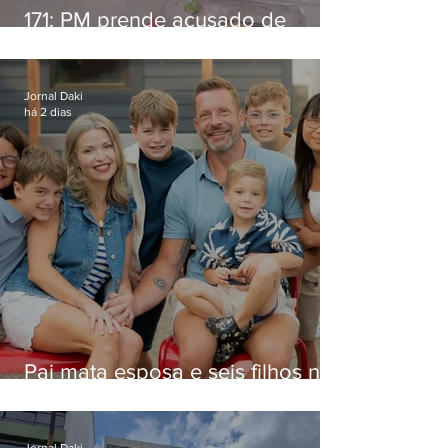
171: PM prende acusado de
estelionato em restaurante de
Niterói
Jornal Daki
há 2 dias
Pai mata esposa e seis filhos nos
EUA e não terá funeral
Jornal Daki