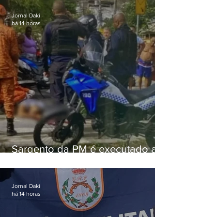
Jornal Daki
há 14 horas
Sargento da PM é executado a
tiros enquanto estava de folga
em Vaz Lobo
Jornal Daki
há 14 horas