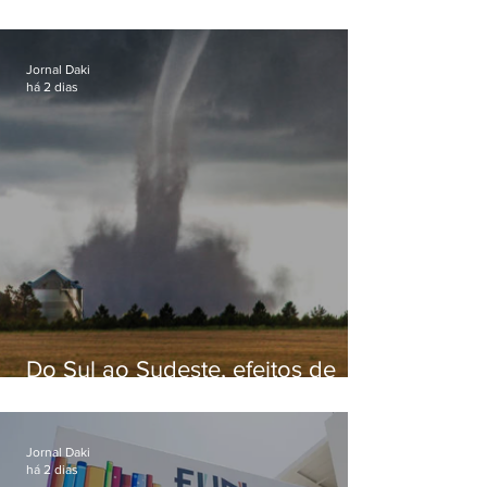
secretário de Estado de Governo
Jornal Daki
há 2 dias
Do Sul ao Sudeste, efeitos de
ciclone-bomba causam
apreensão na população
Jornal Daki
há 2 dias