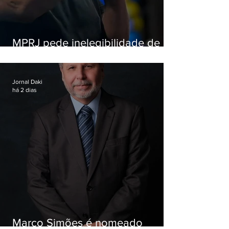
MPRJ pede inelegibilidade de
Garotinho
Jornal Daki
há 2 dias
Marco Simões é nomeado