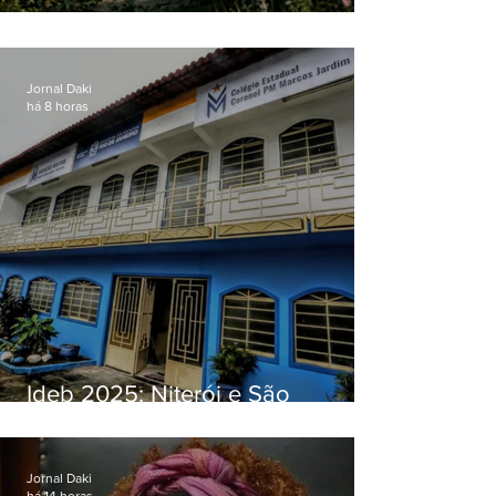
O jardim que ninguém vê
Jornal Daki
há 8 horas
Ideb 2025: Niterói e São
Gonçalo têm desempenhos
distintos no ensino médio; veja
Jornal Daki