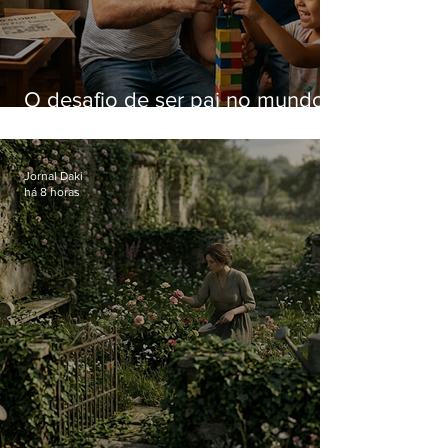
O desafio de ser pai no mundo
atual
Jornal Daki
há 8 horas