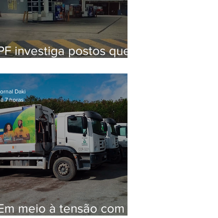
PF investiga postos que
usaram licença falsa com
assinatura de secretário
morto em 2020
ornal Daki
á 7 horas
Em meio à tensão com