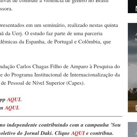
ativas de combate à violência de gênero no Brasil 
ssora.
presentados em um seminário, realizado nestas quinta 
ã da Uerj. O estudo faz parte de uma parceria 
J
h
adêmicas da Espanha, de Portugal e Colômbia, que 
ndação Carlos Chagas Filho de Amparo à Pesquisa do 
 e do Programa Institucional de Internacionalização da 
e Pessoal de Nível Superior (Capes).
pp 
AQUI
. 
m 
AQUI
.
ismo independente contribuindo com a campanha 'Sou 
oletivo do Jornal Daki. Clique 
AQUI
 e contribua.
J