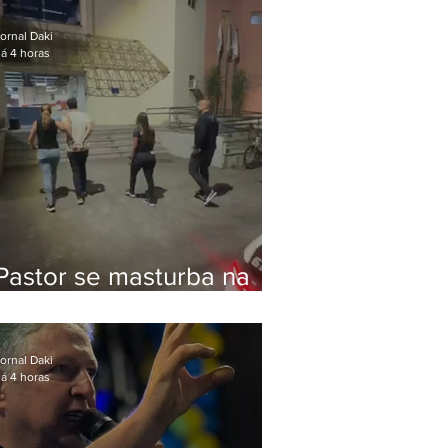
Bolsonaro em Botafogo
ornal Daki
á 4 horas
Pastor se masturba na
frente de criança e é
preso na Zona Oeste
ornal Daki
á 4 horas