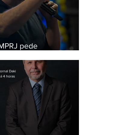
MPRJ pede
inelegibilidade de
Garotinho
ornal Daki
á 4 horas