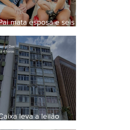
Pai mata esposa e seis
filhos nos EUA e não terá
funeral
ornal Daki
á 4 horas
Caixa leva a leilão
apartamento de Eduardo