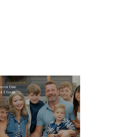
ornal Daki
á 3 horas