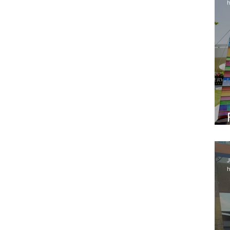
h
J
h