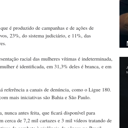
que é produzido de campanhas e de ações de 
vos, 23%, do sistema judiciário, e 11%, das 
es.
entação racial das mulheres vítimas é indeterminada, 
mulher é identificada, em 31,3% deles é branca, e em 
J
h
referência a canais de denúncia, como o Ligue 180. 
com mais iniciativas são Bahia e São Paulo.
 nunca antes feita, que ficará disponível para 
m cerca de 7,2 mil cartazes e 3 mil vídeos tratando de 