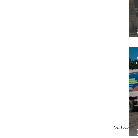
J
h
Ver tudo