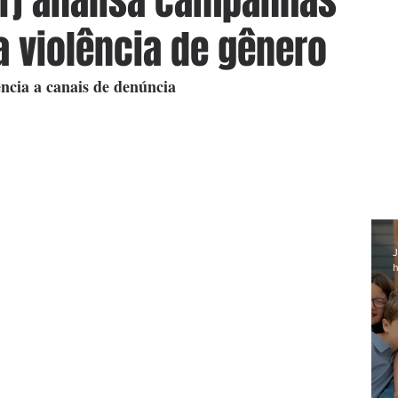
rj analisa campanhas
a violência de gênero
ncia a canais de denúncia
J
h