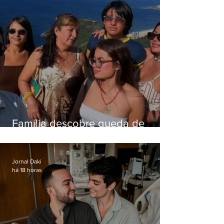
Família descobre queda de
helicóptero pela internet
enquanto aguardava segundo
voo
Jornal Daki
há 18 horas