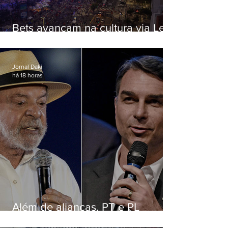
Bets avançam na cultura via Lei
Rouanet e criam dilema para
artistas
Jornal Daki
há 18 horas
Além de alianças, PT e PL
apostam em chapas puras para