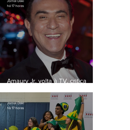
Jornal Daki
há 17 horas
Amaury Jr. volta à TV, critica
'jabá' e diz que as pessoas
viraram colunistas de si mesmas
Jornal Daki
há 17 horas