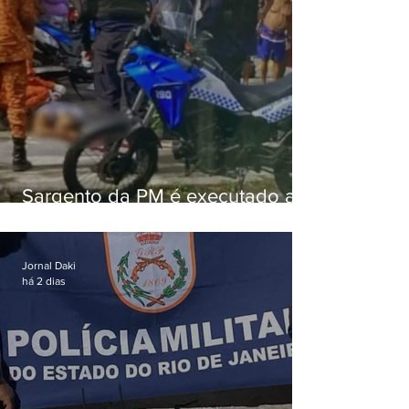
Sargento da PM é executado a
tiros enquanto estava de folga
em Vaz Lobo
Jornal Daki
há 2 dias