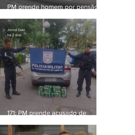
PM prende homem por pensão
alimentícia em Niterói
Jornal Daki
há 2 dias
171: PM prende acusado de
estelionato em restaurante de
Niterói