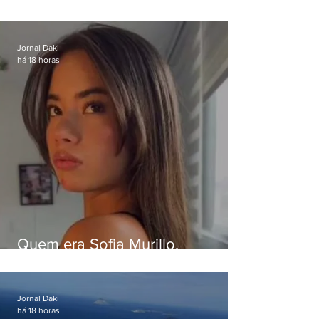
Eduardo Paes desiste de debate
da Band
Jornal Daki
há 18 horas
Quem era Sofia Murillo,
influenciadora de 17 anos morta
em queda de helicóptero no Rio
Jornal Daki
há 18 horas