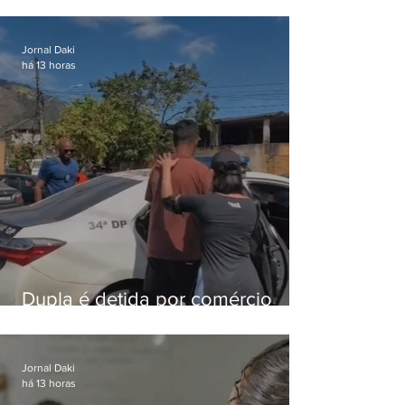
Lapa é preso após meses
foragido
Jornal Daki
há 13 horas
Dupla é detida por comércio
ilegal de animais silvestres em
Bangu
Jornal Daki
há 13 horas