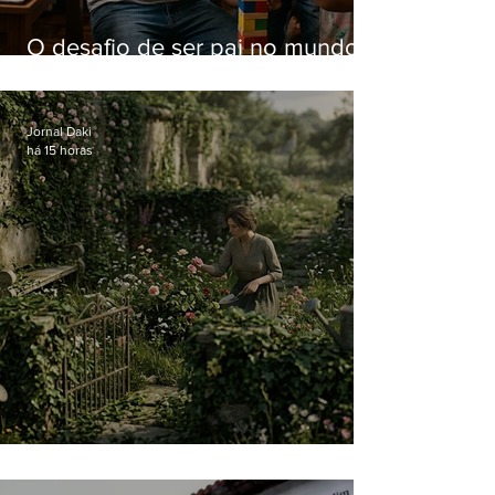
O desafio de ser pai no mundo
atual
Jornal Daki
há 15 horas
O jardim que ninguém vê