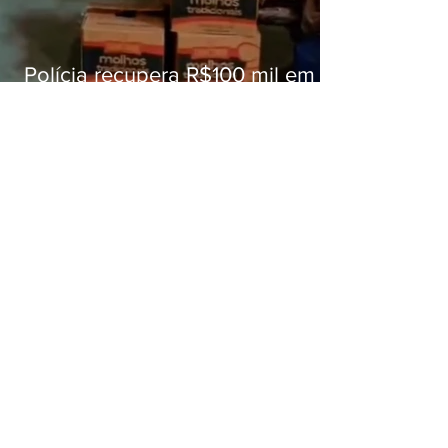
Polícia recupera R$100 mil em
carga roubada na Baixada
Fluminense