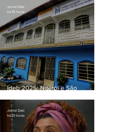
Jornal Daki
há 15 horas
Ideb 2025: Niterói e São
Gonçalo têm desempenhos
distintos no ensino médio; veja
Jornal Daki
há 21 horas