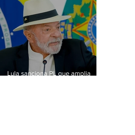
Lula sanciona PL que amplia
pena para crimes digitais contra
crianças