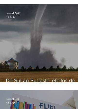
secretário de Estado de Governo
Jornal Daki
há 1 dia
Do Sul ao Sudeste, efeitos de
ciclone-bomba causam
apreensão na população
Jornal Daki
há 1 dia