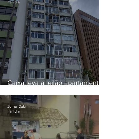
há 1 dia
Caixa leva a leilão apartamento
de Eduardo Bolsonaro em
Botafogo
Jornal Daki
há 1 dia