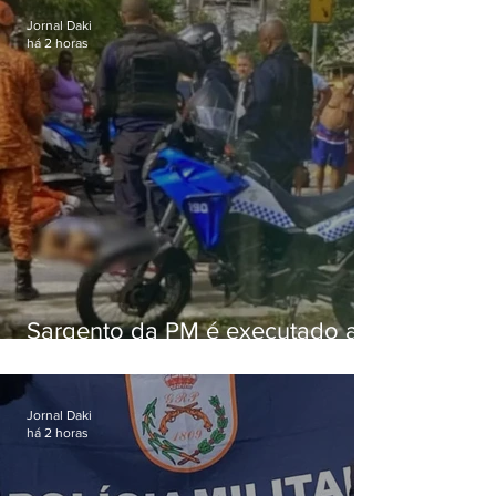
Jornal Daki
há 2 horas
Sargento da PM é executado a
tiros enquanto estava de folga
em Vaz Lobo
Jornal Daki
há 2 horas