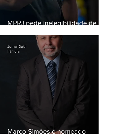
MPRJ pede inelegibilidade de
Garotinho
Jornal Daki
há 1 dia
Marco Simões é nomeado