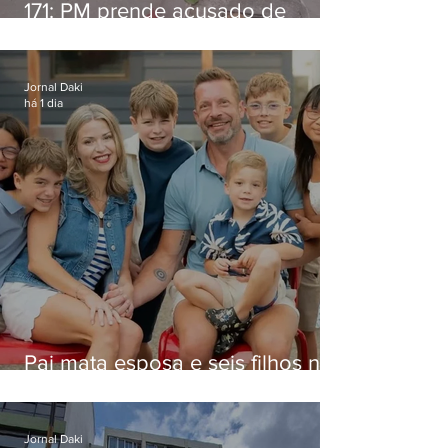
171: PM prende acusado de
estelionato em restaurante de
Niterói
Jornal Daki
há 1 dia
Pai mata esposa e seis filhos nos
EUA e não terá funeral
Jornal Daki