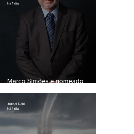
há 1 dia
Marco Simões é nomeado
secretário de Estado de Governo
Jornal Daki
há 1 dia