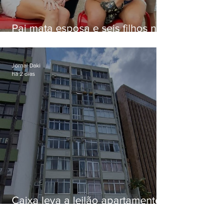
Pai mata esposa e seis filhos nos
EUA e não terá funeral
Jornal Daki
há 2 dias
Caixa leva a leilão apartamento
de Eduardo Bolsonaro em