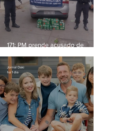
171: PM prende acusado de
estelionato em restaurante de
Niterói
Jornal Daki
há 1 dia