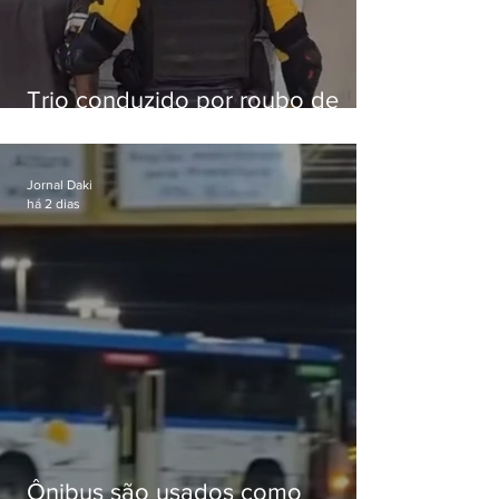
Trio conduzido por roubo de
celular no Méier acumula 37
passagens
Jornal Daki
há 2 dias
Ônibus são usados como