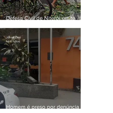
Defesa Civil de Niterói emite
aviso de ventos fortes para esta
sexta-feira (07)
Jornal Daki
há 6 horas
Homem é preso por denúncia
de importunação sexual em