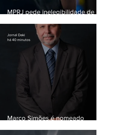
MPRJ pede inelegibilidade de
Garotinho
Jornal Daki
há 40 minutos
Marco Simões é nomeado
secretário de Estado de Governo