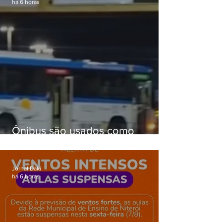
há 6 horas
Ônibus são usados como
barricadas durante operação na
Gardênia Azul
Jornal Daki
há 6 horas