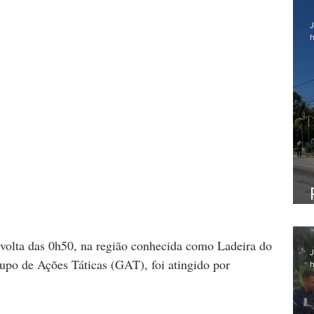
J
h
volta das 0h50, na região conhecida como Ladeira do 
J
upo de Ações Táticas (GAT), foi atingido por 
h