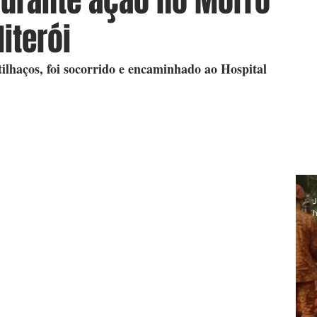
durante ação no Morro
iterói
tilhaços, foi socorrido e encaminhado ao Hospital 
J
h