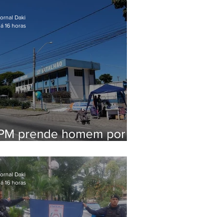
em Maricá
ornal Daki
á 16 horas
PM prende homem por
pensão alimentícia em
Niterói
ornal Daki
á 16 horas