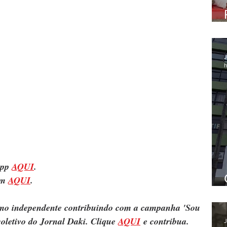
J
h
pp 
AQUI
.
m 
AQUI
.
ismo independente contribuindo com a campanha 'Sou 
oletivo do Jornal Daki. Clique 
AQUI
 e contribua.
J