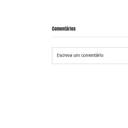
Comentários
Escreva um comentário
Sargento da PM é executado a tir
enquanto estava de folga em Vaz