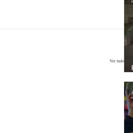
h
Ver tudo
J
h