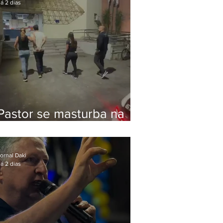
á 2 dias
Pastor se masturba na
frente de criança e é
preso na Zona Oeste
ornal Daki
á 2 dias