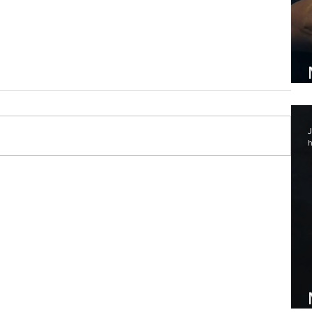
J
h
os
 Lobo