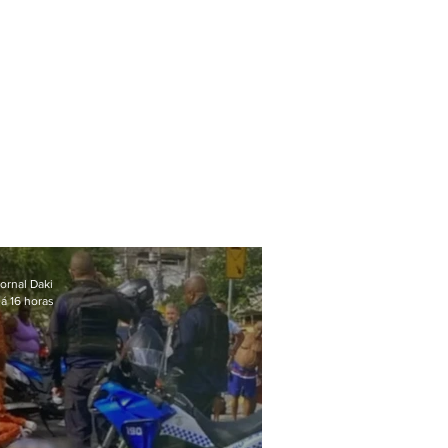
ornal Daki
á 16 horas