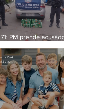
171: PM prende acusado
de estelionato em
restaurante de Niterói
ornal Daki
á 2 dias