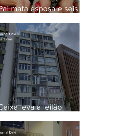
Pai mata esposa e seis
filhos nos EUA e não terá
funeral
ornal Daki
á 2 dias
Caixa leva a leilão
apartamento de Eduardo
Bolsonaro em Botafogo
ornal Daki