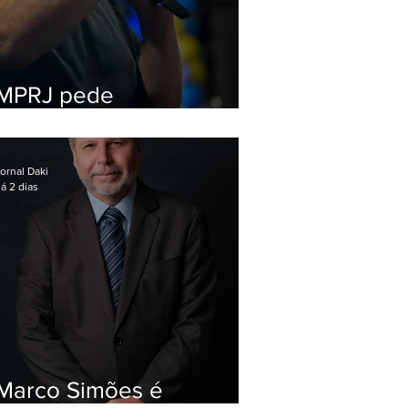
MPRJ pede
inelegibilidade de
Garotinho
ornal Daki
á 2 dias
Marco Simões é