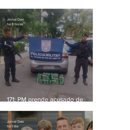
alimentícia em Niterói
Jornal Daki
há 8 horas
171: PM prende acusado de
estelionato em restaurante de
Niterói
Jornal Daki
há 1 dia