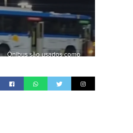
Ônibus são usados como
barricadas durante operação na
Gardênia Azul