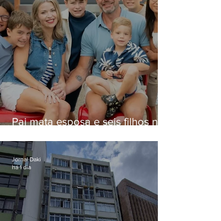
Pai mata esposa e seis filhos nos
EUA e não terá funeral
Jornal Daki
há 1 dia