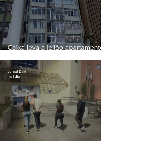
Caixa leva a leilão apartamento
de Eduardo Bolsonaro em
Botafogo
Jornal Daki
há 1 dia