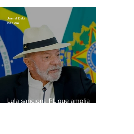
de importunação sexual em
Alcântara
Jornal Daki
há 1 dia
Lula sanciona PL que amplia
pena para crimes digitais contra
crianças