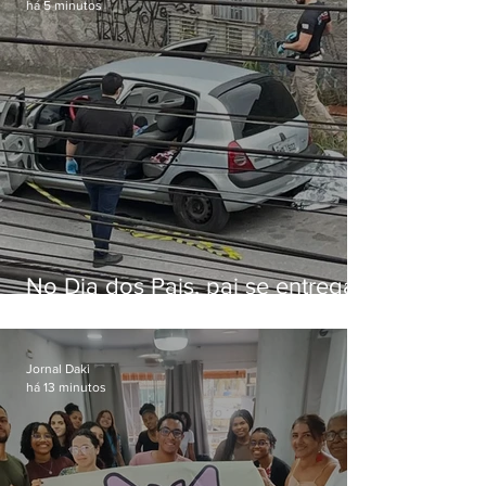
há 5 minutos
No Dia dos Pais, pai se entrega
à polícia após matar filhas de 3 e
5 anos em SP
Jornal Daki
há 13 minutos