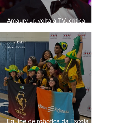
Amaury Jr. volta à TV, critica
'jabá' e diz que as pessoas
viraram colunistas de si mesmas
Jornal Daki
há 20 horas
Equipe de robótica da Escola
Firjan Sesi São Gonçalo vence