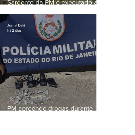
Sargento da PM é executado a
tiros enquanto estava de folga
em Vaz Lobo
Jornal Daki
há 2 dias
PM apreende drogas durante
patrulhamento em Maricá