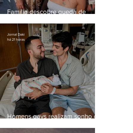
Família descobre queda de
helicóptero pela internet
enquanto aguardava segundo
voo
Jornal Daki
há 21 horas
Homens gays realizam sonho de
ter filhos em novas formas de
paternidade