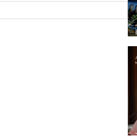
Lapa
J
h