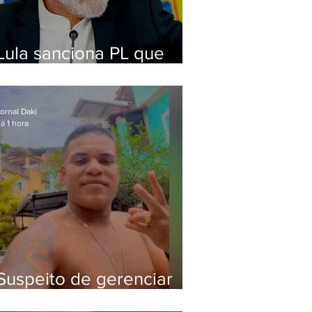
Lula sanciona PL que
amplia pena para crimes
digitais contra crianças
ornal Daki
á 1 hora
Suspeito de gerenciar
tráfico na Lapa é preso