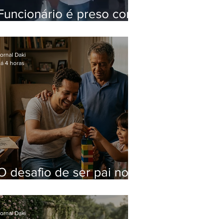
Funcionário é preso com
computadores furtados
do Hospital do Andaraí
ornal Daki
á 4 horas
O desafio de ser pai no
mundo atual
ornal Daki