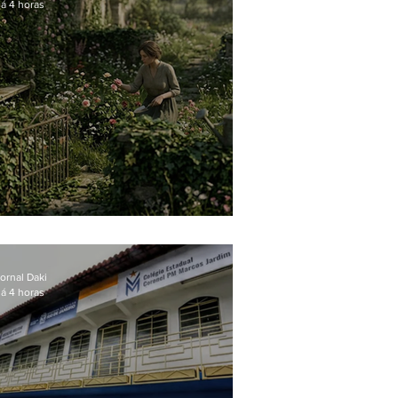
á 4 horas
O jardim que ninguém vê
ornal Daki
á 4 horas