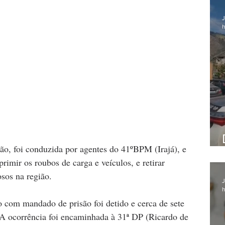
J
h
ão, foi conduzida por agentes do 41ºBPM (Irajá), e 
rimir os roubos de carga e veículos, e retirar 
osos na região.
J
h
 com mandado de prisão foi detido e cerca de sete 
. A ocorrência foi encaminhada à 31ª DP (Ricardo de 