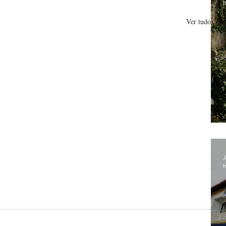
h
Ver tudo
J
h