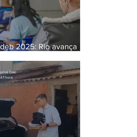
Ideb 2025: Rio avança
nos anos iniciais e fica
acima da média nacional
ornal Daki
á 1 hora