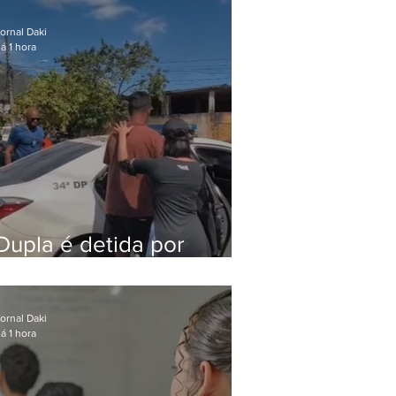
após meses foragido
ornal Daki
á 1 hora
Dupla é detida por
comércio ilegal de
animais silvestres em
Bangu
ornal Daki
á 1 hora