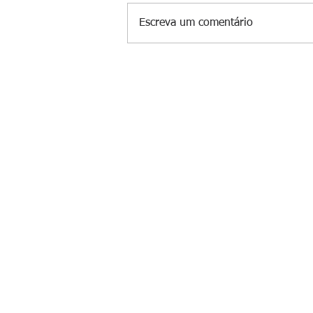
Escreva um comentário
Suspeito de gerenciar tráfico na 
é preso após meses foragido