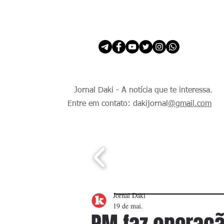
INÍCIO
É Daki. E de todo Mundo.
Jornal Daki - A notícia que te interessa.
Entre em contato: dakijornal
@gmail.com
Jornal Daki
19 de mai.