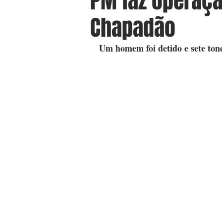
PM faz operaç
Chapadão
Um homem foi detido e sete tone