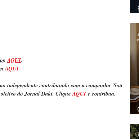
J
h
pp 
AQUI
.
m 
AQUI
.
ismo independente contribuindo com a campanha 'Sou 
oletivo do Jornal Daki. Clique 
AQUI
 e contribua.
J