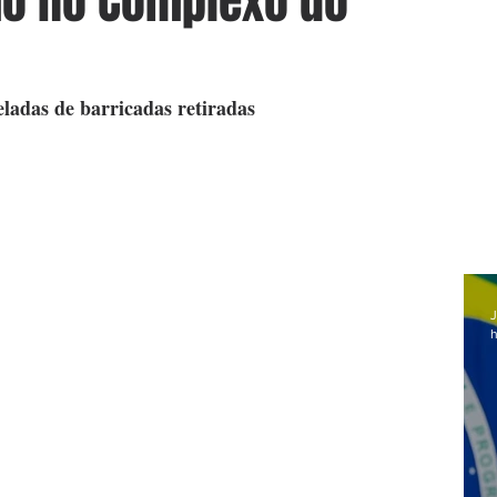
ão no Complexo do
ladas de barricadas retiradas
J
h