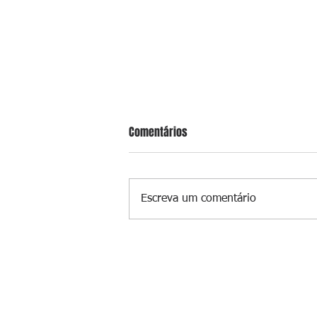
Comentários
Escreva um comentário
Flin divulga programação dos doi
primeiros dias; evento começa n
próxima quinta (13) em Niterói