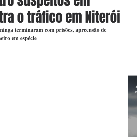
tro suspeitos em
ra o tráfico em Niterói
ninga terminaram com prisões, apreensão de 
eiro em espécie
J
h