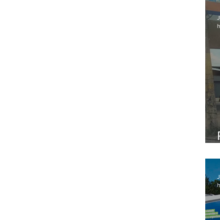
J
h
J
h