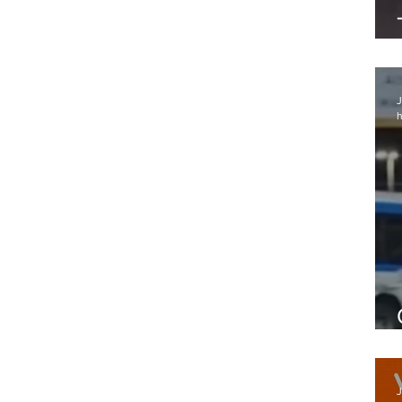
J
h
J