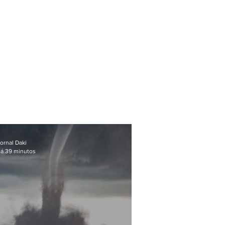
ornal Daki
á 39 minutos