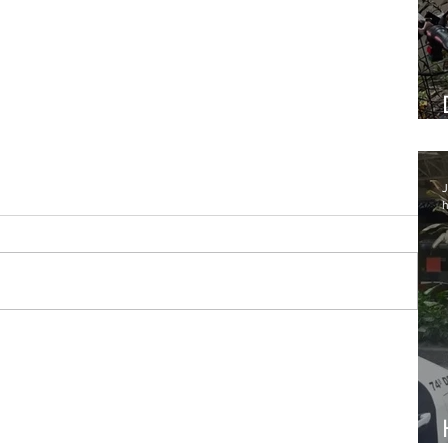
J
h
s
a