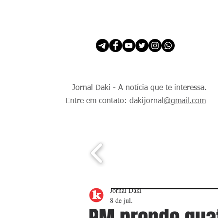
INÍCIO
É Daki. E de todo Mundo.
Jornal Daki - A notícia que te interessa.
Entre em contato: dakijornal
@gmail.com
Jornal Daki
8 de jul.