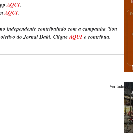
h
pp 
AQUI
.
m 
AQUI
.
ismo independente contribuindo com a campanha 'Sou 
oletivo do Jornal Daki. Clique 
AQUI
 e contribua.
Ver tudo
J
h