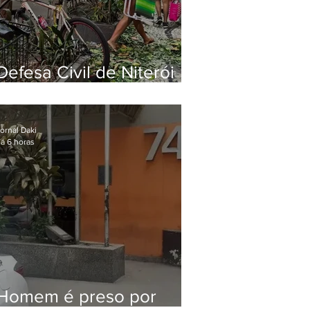
Defesa Civil de Niterói
emite aviso de ventos
fortes para esta sexta-
feira (07)
ornal Daki
á 6 horas
Homem é preso por