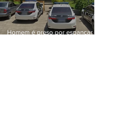
Homem é preso por espancar
companheira até a morte após
tentar abusar sexualmente da
enteada em Japeri