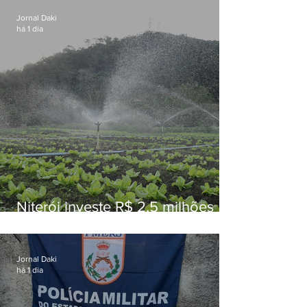
Jornal Daki
há 1 dia
Niterói investe R$ 2,5 milhões
em alimentos da agricultura
familiar para merenda escolar
Jornal Daki
há 1 dia