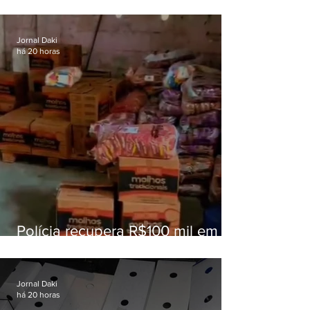
superam meta nacional da
educação
Jornal Daki
há 20 horas
Polícia recupera R$100 mil em
carga roubada na Baixada
Fluminense
Jornal Daki
há 20 horas