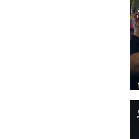
J
h
J
h