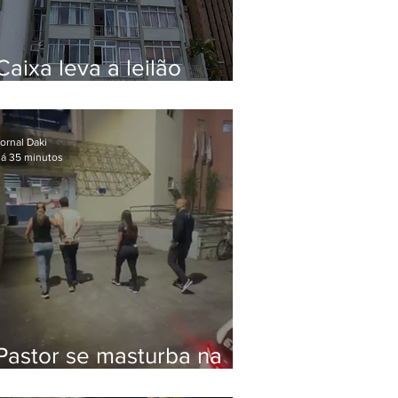
Caixa leva a leilão
apartamento de Eduardo
Bolsonaro em Botafogo
ornal Daki
á 35 minutos
Pastor se masturba na
frente de criança e é