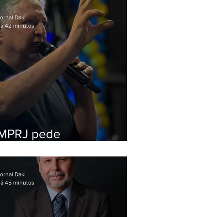
preso na Zona Oeste
ornal Daki
á 42 minutos
MPRJ pede
inelegibilidade de
Garotinho
ornal Daki
á 45 minutos