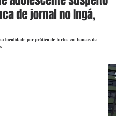
de adolescente suspeito
ca de jornal no Ingá,
a localidade por prática de furtos em bancas de 
is
J
h