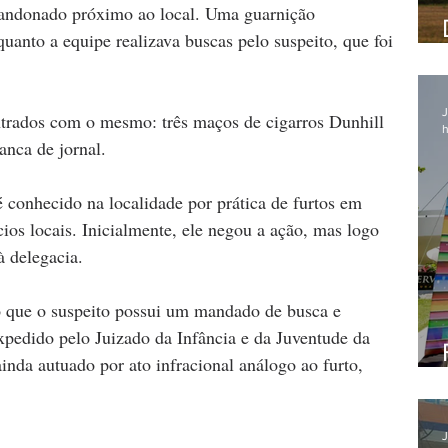
andonado próximo ao local. Uma guarnição 
anto a equipe realizava buscas pelo suspeito, que foi 
J
ntrados com o mesmo: três maços de cigarros Dunhill 
h
anca de jornal.
conhecido na localidade por prática de furtos em 
ios locais. Inicialmente, ele negou a ação, mas logo 
à delegacia.
o que o suspeito possui um mandado de busca e 
expedido pelo Juizado da Infância e da Juventude da 
da autuado por ato infracional análogo ao furto, 
J