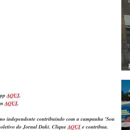
h
J
pp 
AQUI
.
h
m 
AQUI
.
ismo independente contribuindo com a campanha 'Sou 
oletivo do Jornal Daki. Clique 
AQUI
 e contribua.