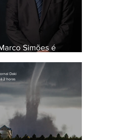
Marco Simões é
nomeado secretário de
Estado de Governo
ornal Daki
á 2 horas