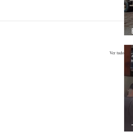
Ver tudo
J
h