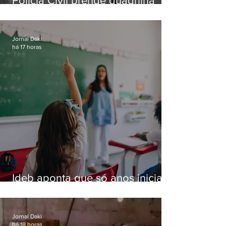
Polícia Civil prende quadrilha
especializada em roubos a
residências de luxo no Rio
Jornal Daki
há 17 horas
Ideb aponta que só anos iniciais
superam meta nacional da
educação
Jornal Daki
há 18 horas