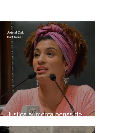
Jornal Daki
há 1 hora
Justiça aumenta penas de
Ronnie Lessa e Élcio Queiroz
pelo assassinato de Marielle