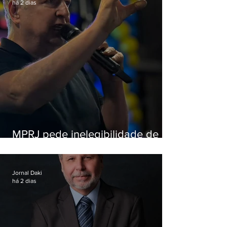
há 2 dias
MPRJ pede inelegibilidade de
Garotinho
Jornal Daki
há 2 dias