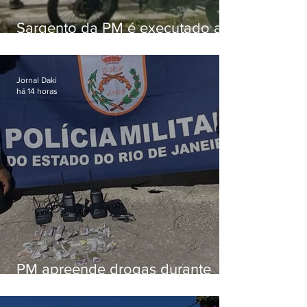
Sargento da PM é executado a
tiros enquanto estava de folga
em Vaz Lobo
Jornal Daki
há 14 horas
PM apreende drogas durante
patrulhamento em Maricá