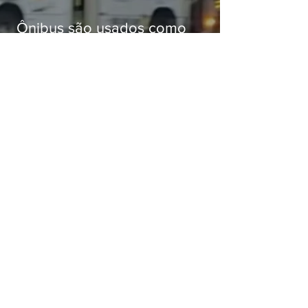
Ônibus são usados como
barricadas durante operação na
Gardênia Azul