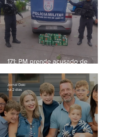
171: PM prende acusado de
estelionato em restaurante de
Niterói
Jornal Daki
há 2 dias