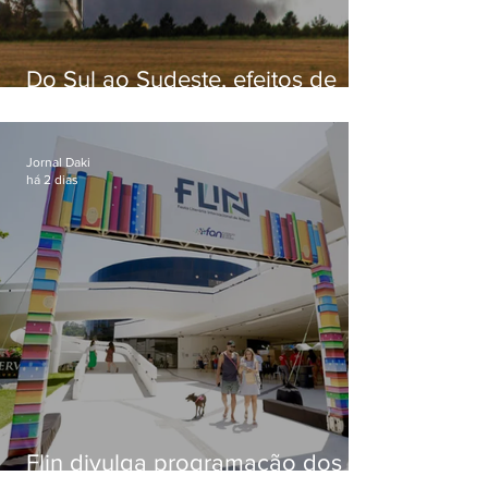
Do Sul ao Sudeste, efeitos de
ciclone-bomba causam
apreensão na população
Jornal Daki
há 2 dias
Flin divulga programação dos
dois primeiros dias; evento