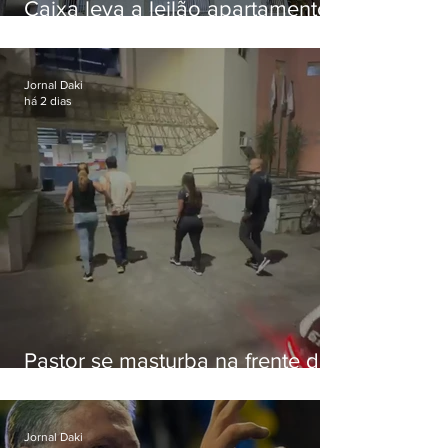
Caixa leva a leilão apartamento
de Eduardo Bolsonaro em
Botafogo
Jornal Daki
há 2 dias
Pastor se masturba na frente de
criança e é preso na Zona Oeste
Jornal Daki