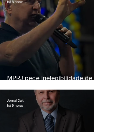
há 8 horas
MPRJ pede inelegibilidade de
Garotinho
Jornal Daki
há 9 horas