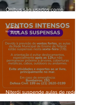
Ônibus são usados como
barricadas durante operação na
Gardênia Azul
Jornal Daki
há 14 horas
Niterói suspende aulas de rede
municipal por previsão de
ventos fortes nesta sexta (7)