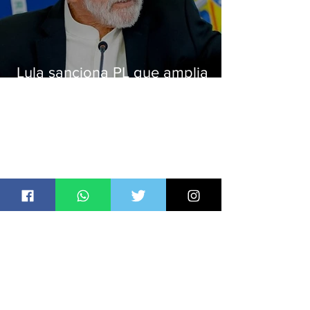
Lula sanciona PL que amplia
pena para crimes digitais contra
crianças