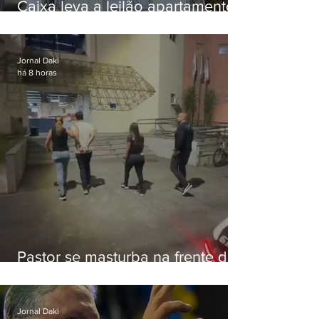
Caixa leva a leilão apartamento
de Eduardo Bolsonaro em
Botafogo
Jornal Daki
há 8 horas
Pastor se masturba na frente de
criança e é preso na Zona Oeste
Jornal Daki