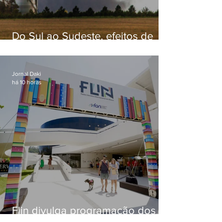
Do Sul ao Sudeste, efeitos de
ciclone-bomba causam
apreensão na população
Jornal Daki
há 10 horas
Flin divulga programação dos
dois primeiros dias; evento