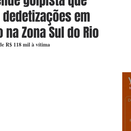
rende golpista que
s dedetizações em
o na Zona Sul do Rio
de R$ 118 mil à vítima
J
h