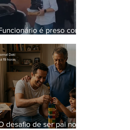
Funcionário é preso com
computadores furtados
do Hospital do Andaraí
ornal Daki
á 19 horas
O desafio de ser pai no