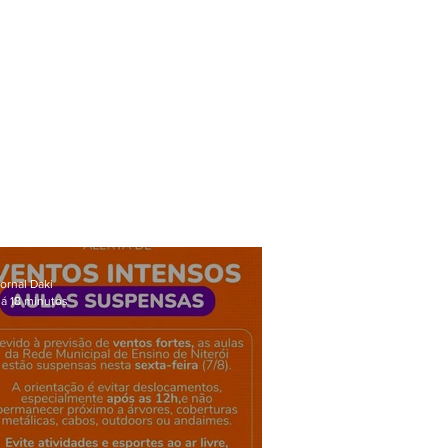
ornal Daki
á 18 minutos