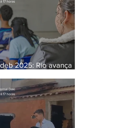
á 17 horas
Ideb 2025: Rio avança
nos anos iniciais e fica
acima da média nacional
ornal Daki
á 17 horas