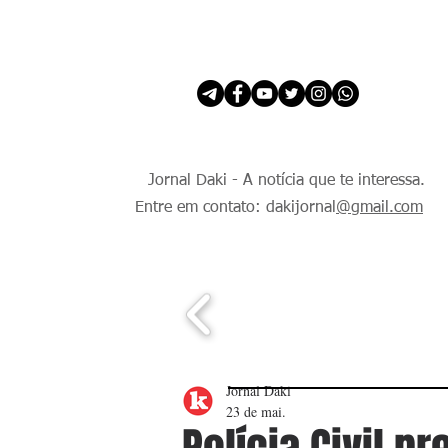
INÍCIO
É Daki. E de todo Mundo.
Jornal Daki - A notícia que te interessa.
Entre em contato: dakijornal
@gmail.com
Jornal Daki
23 de mai.