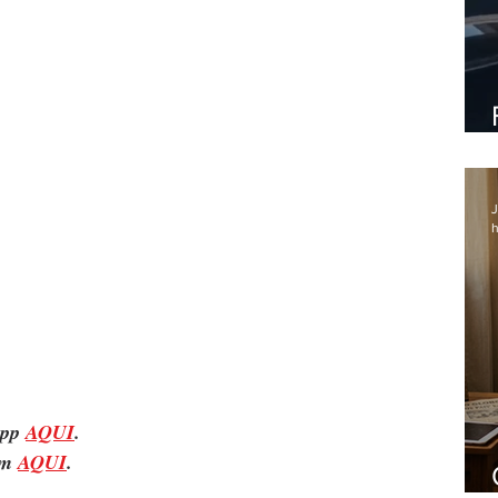
J
h
pp 
AQUI
.
m 
AQUI
.