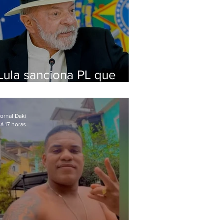
Lula sanciona PL que
amplia pena para crimes
digitais contra crianças
ornal Daki
á 17 horas