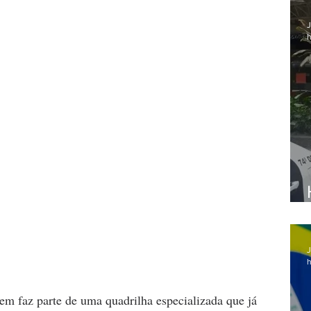
J
h
J
h
m faz parte de uma quadrilha especializada que já 