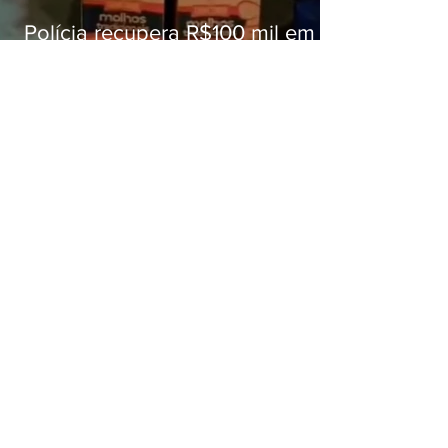
Polícia recupera R$100 mil em
carga roubada na Baixada
Fluminense