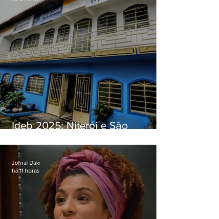
Ideb 2025: Niterói e São
Gonçalo têm desempenhos
distintos no ensino médio; veja
Jornal Daki
há 11 horas