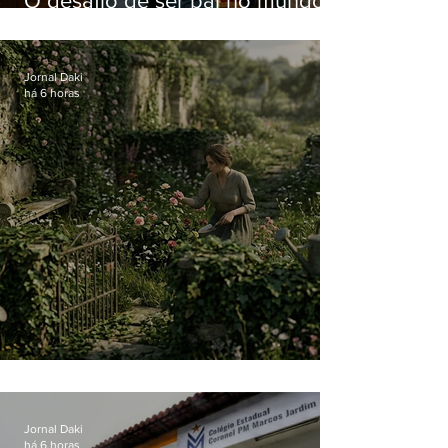
O desafio de ser pai no mundo
atual
Jornal Daki
há 6 horas
O jardim que ninguém vê
Jornal Daki
há 6 horas