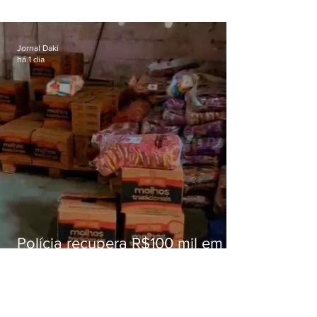
superam meta nacional da
educação
Jornal Daki
há 1 dia
Polícia recupera R$100 mil em
carga roubada na Baixada
Fluminense