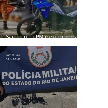
Sargento da PM é executado a
tiros enquanto estava de folga
em Vaz Lobo
Jornal Daki
há 10 horas