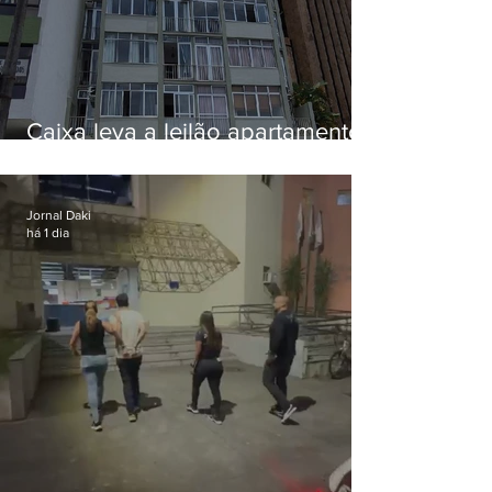
Caixa leva a leilão apartamento
de Eduardo Bolsonaro em
Botafogo
Jornal Daki
há 1 dia