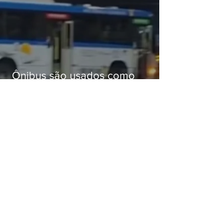
Ônibus são usados como
barricadas durante operação na
Gardênia Azul