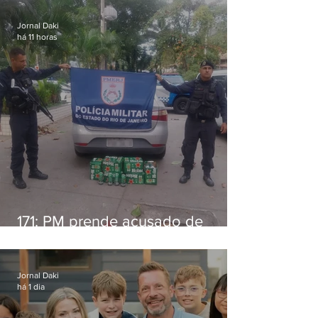
Jornal Daki
há 11 horas
171: PM prende acusado de
estelionato em restaurante de
Niterói
Jornal Daki
há 1 dia