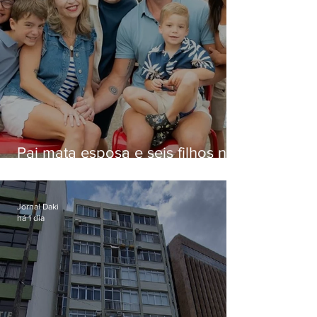
Pai mata esposa e seis filhos nos
EUA e não terá funeral
Jornal Daki
há 1 dia