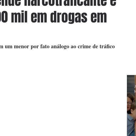
rende narcotraficante e
00 mil em drogas em
 um menor por fato análogo ao crime de tráfico 
J
h