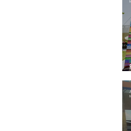
h
J
h