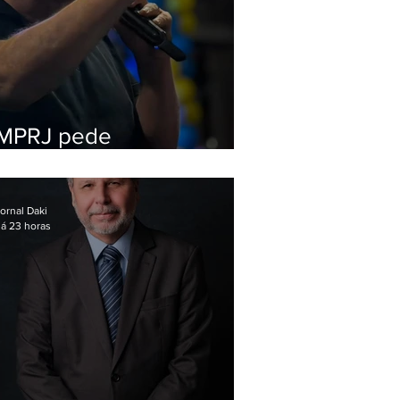
MPRJ pede
inelegibilidade de
Garotinho
ornal Daki
á 23 horas