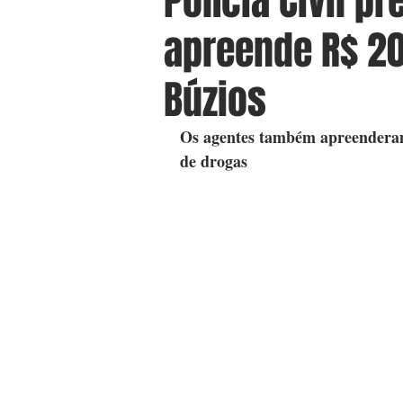
Polícia Civil p
apreende R$ 2
Búzios
Os agentes também apreenderam
de drogas