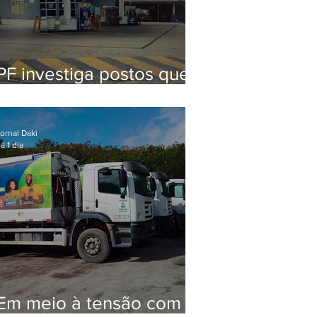
PF investiga postos que
usaram licença falsa com
assinatura de secretário
morto em 2020
ornal Daki
á 1 dia
Em meio à tensão com