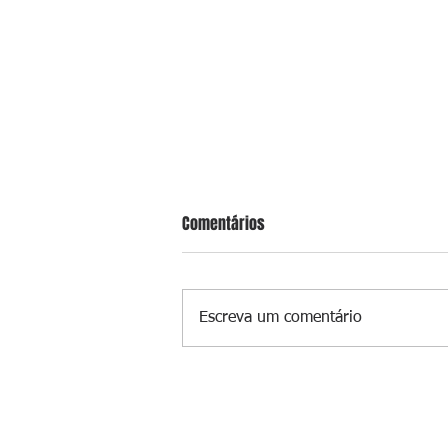
Comentários
Escreva um comentário
Pastor se masturba na frente de
criança e é preso na Zona Oeste