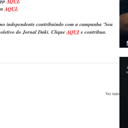
pp 
AQUI
.
m 
AQUI
.
ismo independente contribuindo com a campanha 'Sou 
oletivo do Jornal Daki. Clique 
AQUI
 e contribua.
J
h
Ver tudo