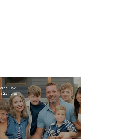
ornal Daki
á 22 horas