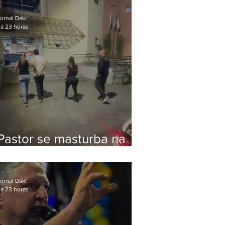
Bolsonaro em Botafogo
ornal Daki
á 23 horas
Pastor se masturba na
frente de criança e é
preso na Zona Oeste
ornal Daki
á 23 horas