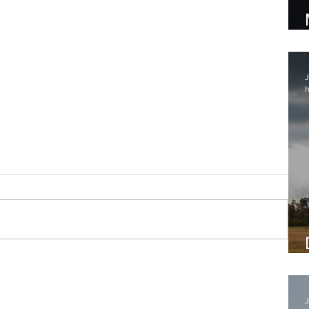
J
h
J