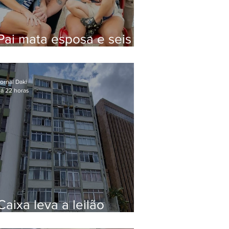
Pai mata esposa e seis
filhos nos EUA e não terá
funeral
ornal Daki
á 22 horas
Caixa leva a leilão
apartamento de Eduardo