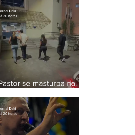
Bolsonaro em Botafogo
ornal Daki
á 20 horas
Pastor se masturba na
frente de criança e é
preso na Zona Oeste
ornal Daki
á 20 horas