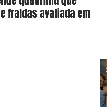
rende quadrilha que
e fraldas avaliada em
J
h