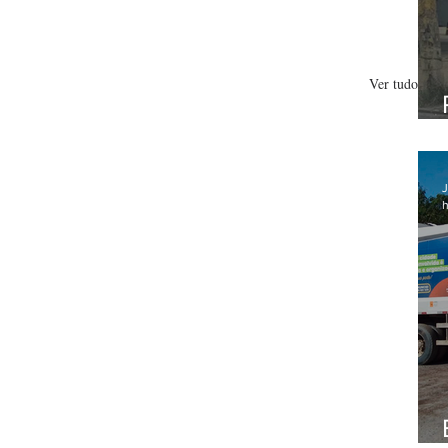
Ver tudo
J
h