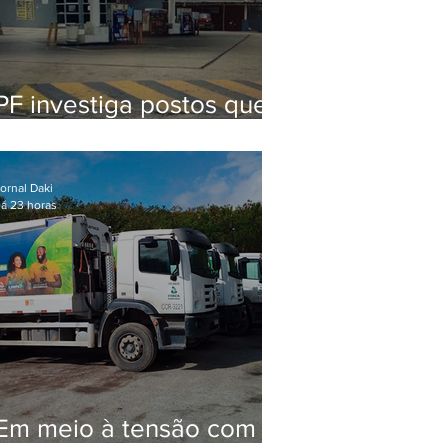
PF investiga postos que
usaram licença falsa com
assinatura de secretário
morto em 2020
ornal Daki
á 23 horas
Em meio à tensão com