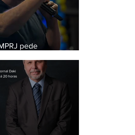
MPRJ pede
inelegibilidade de
Garotinho
ornal Daki
á 20 horas