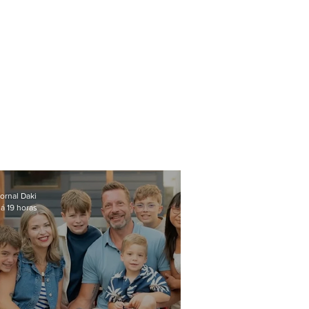
ornal Daki
á 19 horas