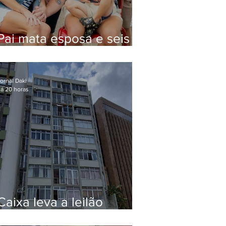
Pai mata esposa e seis
filhos nos EUA e não terá
funeral
ornal Daki
á 20 horas
Caixa leva a leilão
apartamento de Eduardo