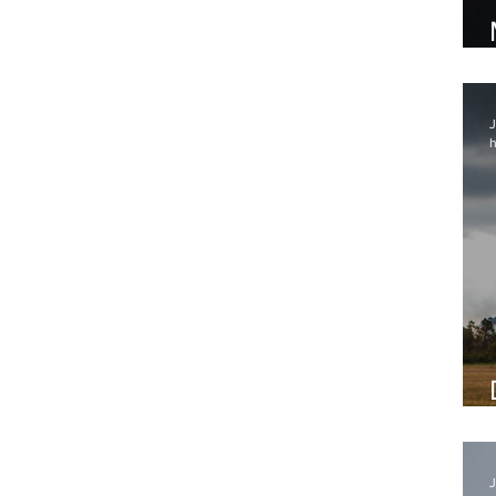
J
h
J