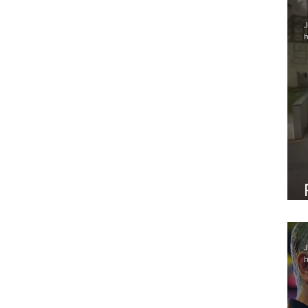
J
h
J
h