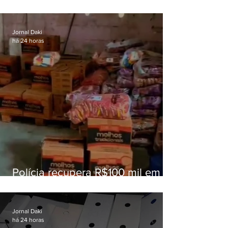
superam meta nacional da
educação
Jornal Daki
há 24 horas
Polícia recupera R$100 mil em
carga roubada na Baixada
Fluminense
Jornal Daki
há 24 horas