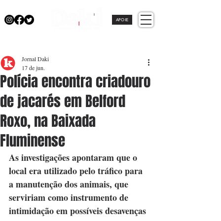
APOIE
Jornal Daki
17 de jun.
Polícia encontra criadouro
de jacarés em Belford
Roxo, na Baixada
Fluminense
As investigações apontaram que o 
local era utilizado pelo tráfico para 
a manutenção dos animais, que 
serviriam como instrumento de 
intimidação em possíveis desavenças