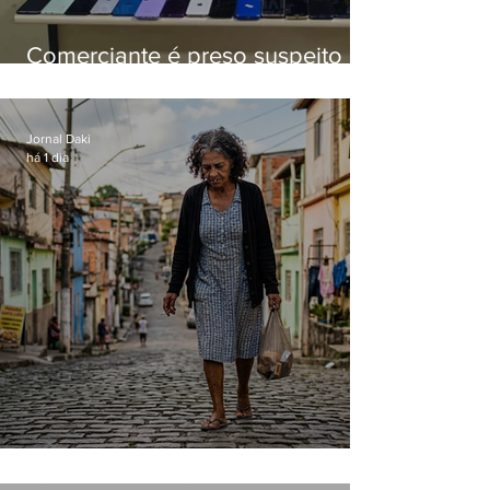
Comerciante é preso suspeito de
manter celulares roubados em
loja
Jornal Daki
há 1 dia
Conceição