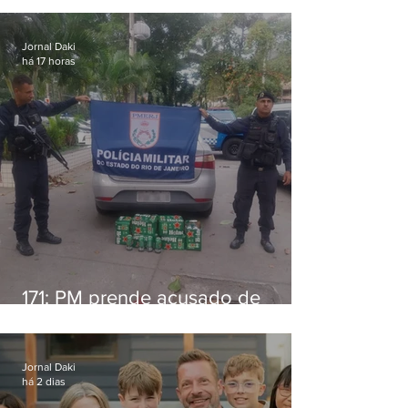
Jornal Daki
há 17 horas
171: PM prende acusado de
estelionato em restaurante de
Niterói
Jornal Daki
há 2 dias