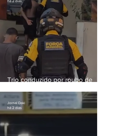
há 2 dias
Trio conduzido por roubo de
celular no Méier acumula 37
passagens
Jornal Daki
há 2 dias