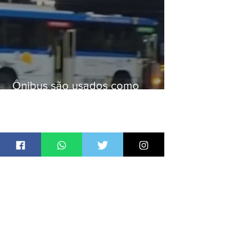
Ônibus são usados como
barricadas durante operação na
Gardênia Azul