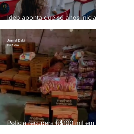
Ideb aponta que só anos iniciais
superam meta nacional da
educação
Jornal Daki
há 1 dia
Polícia recupera R$100 mil em
carga roubada na Baixada