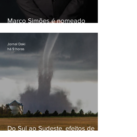
Marco Simões é nomeado
secretário de Estado de Governo
Jornal Daki
há 9 horas
Do Sul ao Sudeste, efeitos de
ciclone-bomba causam