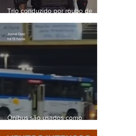
Trio conduzido por roubo de
celular no Méier acumula 37
passagens
Jornal Daki
há 13 horas
Ônibus são usados como
barricadas durante operação na
Gardênia Azul