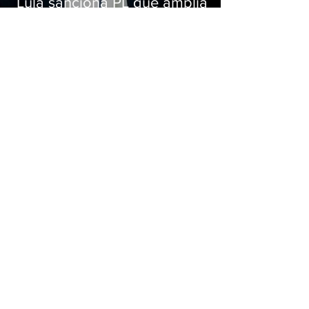
Lula sanciona PL que amplia
pena para crimes digitais contra
crianças