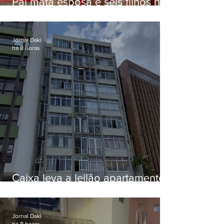
Pai mata esposa e seis filhos nos
EUA e não terá funeral
Jornal Daki
há 8 horas
Caixa leva a leilão apartamento
de Eduardo Bolsonaro em
Botafogo
Jornal Daki