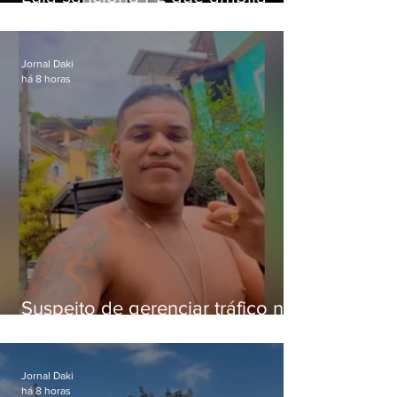
pena para crimes digitais contra
crianças
Jornal Daki
há 8 horas
Suspeito de gerenciar tráfico na
Lapa é preso após meses
foragido
Jornal Daki
há 8 horas