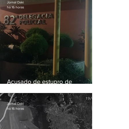
uma década
Jornal Daki
há 16 horas
Acusado de estupro de
vulnerável é preso em Maricá
Jornal Daki
há 16 horas