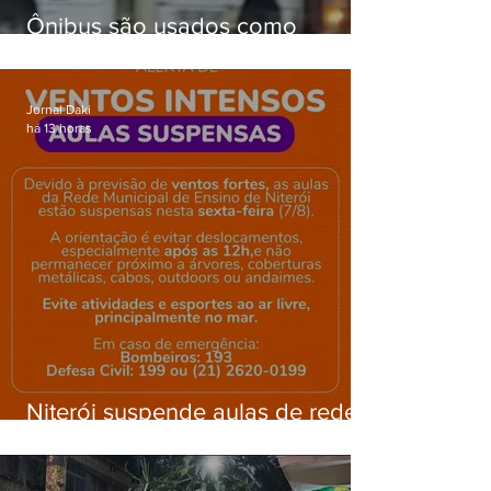
Ônibus são usados como
barricadas durante operação na
Gardênia Azul
Jornal Daki
há 13 horas
Niterói suspende aulas de rede
municipal por previsão de
ventos fortes nesta sexta (7)