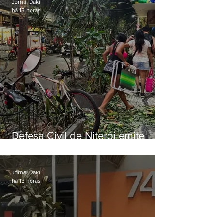
Jornal Daki
há 13 horas
Defesa Civil de Niterói emite
aviso de ventos fortes para esta
sexta-feira (07)
Jornal Daki
há 13 horas