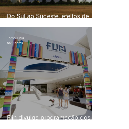
Do Sul ao Sudeste, efeitos de
ciclone-bomba causam
apreensão na população
Jornal Daki
há 9 horas
Flin divulga programação dos
dois primeiros dias; evento