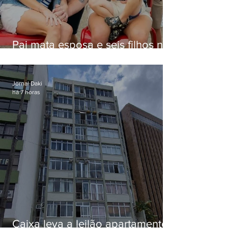
Pai mata esposa e seis filhos nos
EUA e não terá funeral
Jornal Daki
há 7 horas
Caixa leva a leilão apartamento