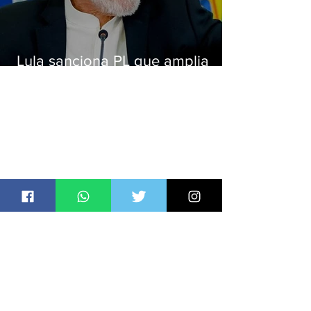
Lula sanciona PL que amplia
pena para crimes digitais contra
crianças