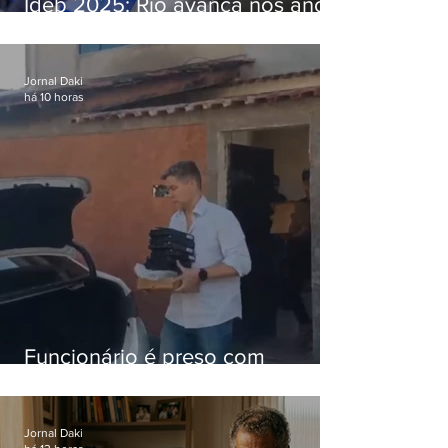
Ideb 2025: Rio avança nos anos
iniciais e fica acima da média
nacional
Jornal Daki
há 10 horas
Funcionário é preso com
computadores furtados do
Hospital do Andaraí
Jornal Daki