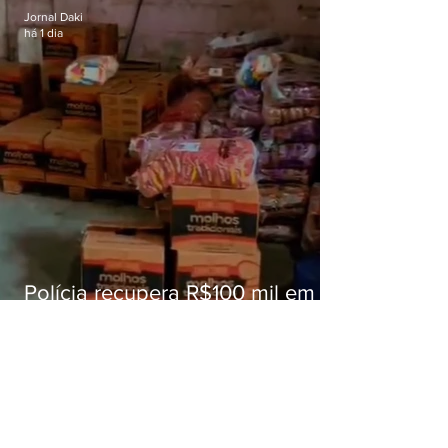
Jornal Daki
há 1 dia
Polícia recupera R$100 mil em
carga roubada na Baixada
Fluminense