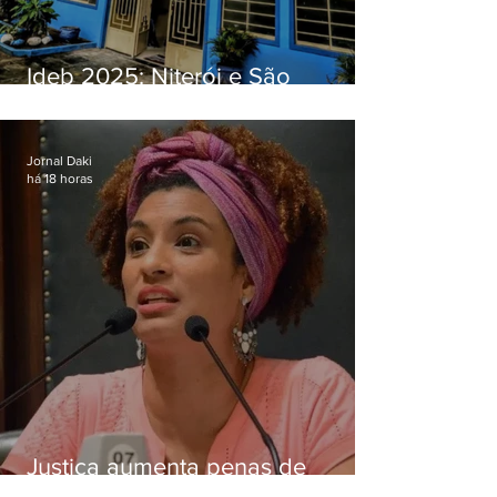
Ideb 2025: Niterói e São
Gonçalo têm desempenhos
distintos no ensino médio; veja
Jornal Daki
há 18 horas
Justiça aumenta penas de
Ronnie Lessa e Élcio Queiroz