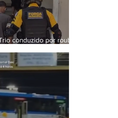
Trio conduzido por roubo
de celular no Méier
acumula 37 passagens
ornal Daki
á 4 horas