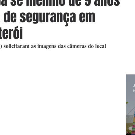
iga se menino de 9 anos
o de segurança em
terói
u) solicitaram as imagens das câmeras do local
J
h