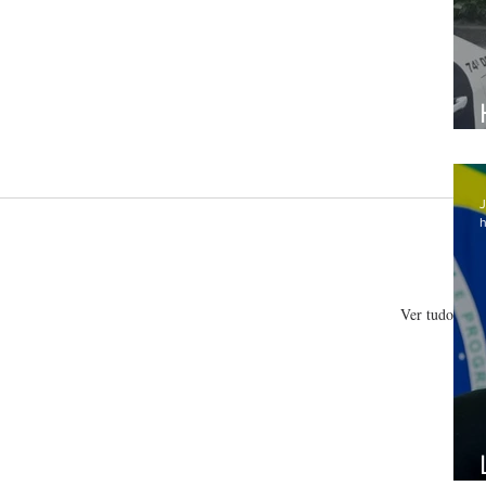
J
h
Ver tudo