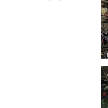
h
J
h