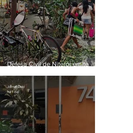
Defesa Civil de Niterói emite
aviso de ventos fortes para esta
sexta-feira (07)
Jornal Daki
há 1 dia