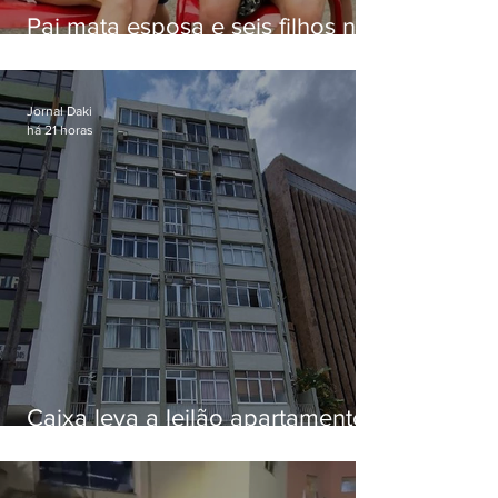
Pai mata esposa e seis filhos nos
EUA e não terá funeral
Jornal Daki
há 21 horas
Caixa leva a leilão apartamento
de Eduardo Bolsonaro em
Botafogo