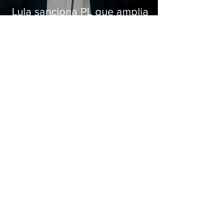
Lula sanciona PL que amplia
pena para crimes digitais contra
crianças