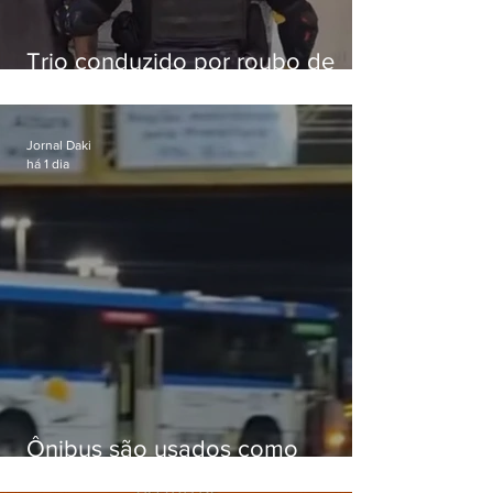
Trio conduzido por roubo de
celular no Méier acumula 37
passagens
Jornal Daki
há 1 dia
Ônibus são usados como
barricadas durante operação na