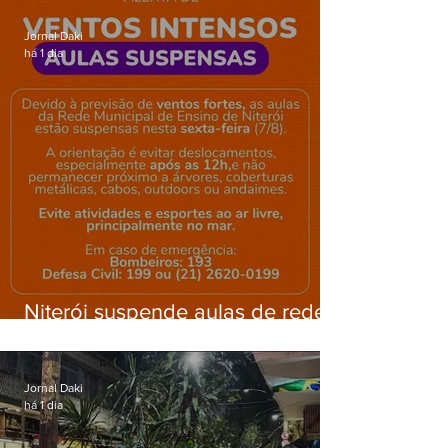
Gardênia Azul
Jornal Daki
há 1 dia
Niterói suspende aulas de rede
municipal por previsão de
ventos fortes nesta sexta (7)
Jornal Daki
há 1 dia