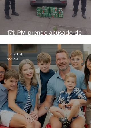
171: PM prende acusado de
estelionato em restaurante de
Niterói
Jornal Daki
há 1 dia