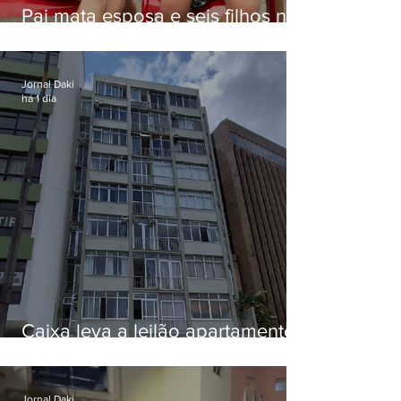
Pai mata esposa e seis filhos nos
EUA e não terá funeral
Jornal Daki
há 1 dia
Caixa leva a leilão apartamento
de Eduardo Bolsonaro em
Botafogo
Jornal Daki