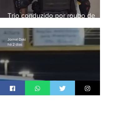
Trio conduzido por roubo de
celular no Méier acumula 37
passagens
Jornal Daki
há 2 dias
Ônibus são usados como
barricadas durante operação na
Gardênia Azul