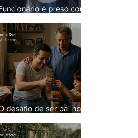
Funcionário é preso com
computadores furtados
do Hospital do Andaraí
ornal Daki
á 14 horas
O desafio de ser pai no
mundo atual
ornal Daki