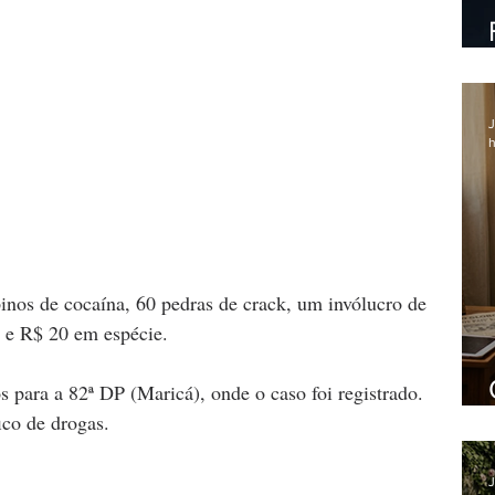
J
h
inos de cocaína, 60 pedras de crack, um invólucro de 
s e R$ 20 em espécie.
para a 82ª DP (Maricá), onde o caso foi registrado. 
ico de drogas. 
J