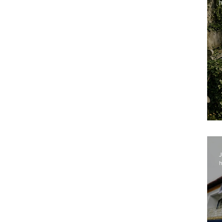
h
J
h