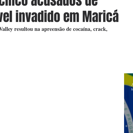
 cinco acusados de
vel invadido em Maricá
alley resultou na apreensão de cocaína, crack, 
J
h