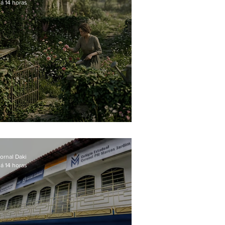
á 14 horas
O jardim que ninguém vê
ornal Daki
á 14 horas