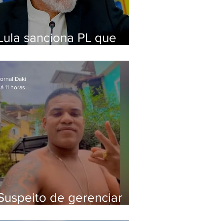
Lula sanciona PL que
amplia pena para crimes
digitais contra crianças
ornal Daki
á 11 horas
Suspeito de gerenciar
tráfico na Lapa é preso