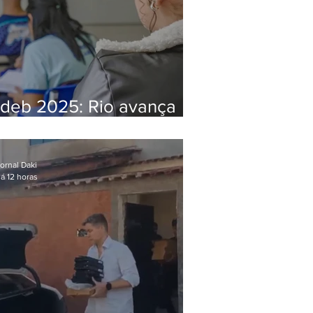
Ideb 2025: Rio avança
nos anos iniciais e fica
acima da média nacional
ornal Daki
á 12 horas