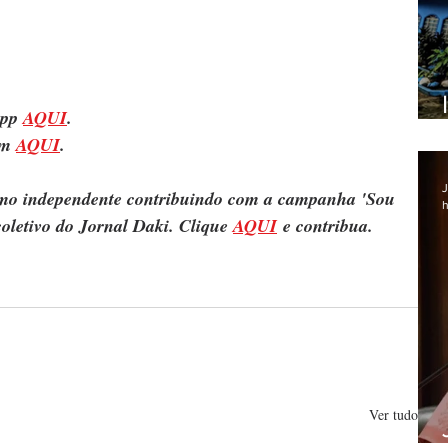
pp 
AQUI
.
m 
AQUI
.
J
ismo independente contribuindo com a campanha 'Sou 
h
oletivo do Jornal Daki. Clique 
AQUI
 e contribua.
Ver tudo