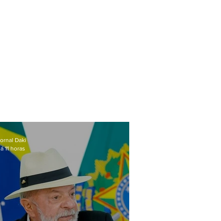
ornal Daki
á 11 horas