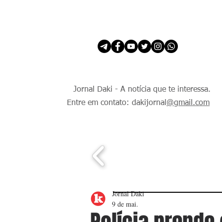
INÍCIO
É Daki. E de todo Mundo.
Jornal Daki - A notícia que te interessa.
Entre em contato: dakijornal
@gmail.com
Jornal Daki
9 de mai.