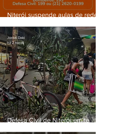
Niterói suspende aulas de rede
municipal por previsão de
ventos fortes nesta sexta (7)
Jornal Daki
há 2 horas
Defesa Civil de Niterói emite
aviso de ventos fortes para esta
sexta-feira (07)