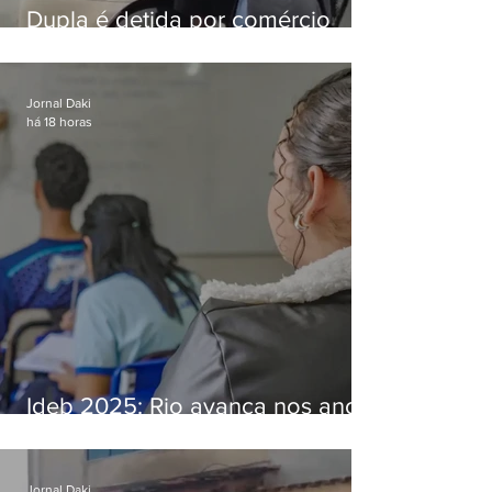
Dupla é detida por comércio
ilegal de animais silvestres em
Bangu
Jornal Daki
há 18 horas
Ideb 2025: Rio avança nos anos
iniciais e fica acima da média
nacional
Jornal Daki