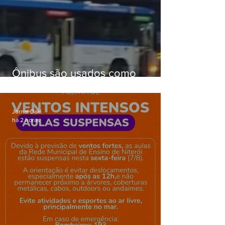
Ônibus são usados como
barricadas durante operação na
Gardênia Azul
Jornal Daki
há 2 horas