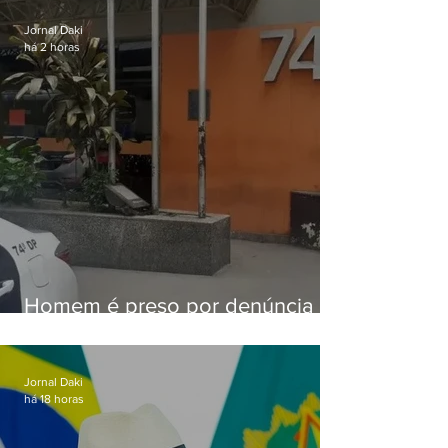
Jornal Daki
há 2 horas
Homem é preso por denúncia
de importunação sexual em
Alcântara
Jornal Daki
há 18 horas