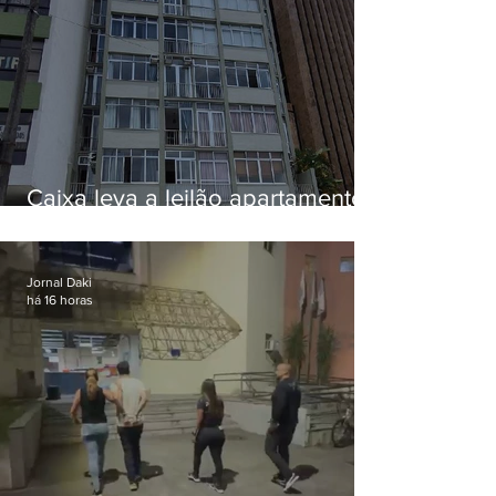
Caixa leva a leilão apartamento
de Eduardo Bolsonaro em
Botafogo
Jornal Daki
há 16 horas