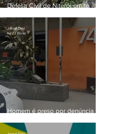
Defesa Civil de Niterói emite
aviso de ventos fortes para esta
sexta-feira (07)
Jornal Daki
há 22 horas
Homem é preso por denúncia
de importunação sexual em
Alcântara
Jornal Daki