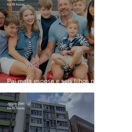
há 15 horas
Pai mata esposa e seis filhos nos
EUA e não terá funeral
Jornal Daki
há 16 horas