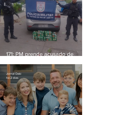
171: PM prende acusado de
estelionato em restaurante de
Niterói
Jornal Daki
há 2 dias