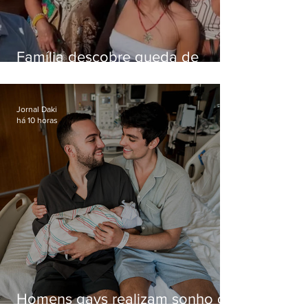
Família descobre queda de
helicóptero pela internet
enquanto aguardava segundo
voo
Jornal Daki
há 10 horas
Homens gays realizam sonho de