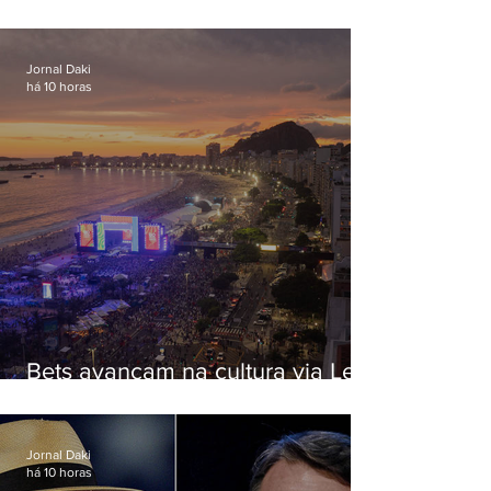
ter filhos em novas formas de
paternidade
Jornal Daki
há 10 horas
Bets avançam na cultura via Lei
Rouanet e criam dilema para
artistas
Jornal Daki
há 10 horas