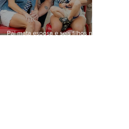
Pai mata esposa e seis filhos nos
EUA e não terá funeral