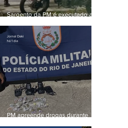
Sargento da PM é executado a
tiros enquanto estava de folga
em Vaz Lobo
Jornal Daki
há 1 dia
PM apreende drogas durante
patrulhamento em Maricá