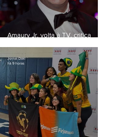
Amaury Jr. volta à TV, critica
'jabá' e diz que as pessoas
viraram colunistas de si mesmas
Jornal Daki
há 9 horas