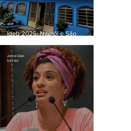
Ideb 2025: Niterói e São
Gonçalo têm desempenhos
distintos no ensino médio; veja
Jornal Daki
há 1 dia