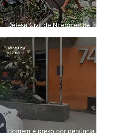
Defesa Civil de Niterói emite
aviso de ventos fortes para esta
sexta-feira (07)
Jornal Daki
há 2 horas
Homem é preso por denúncia