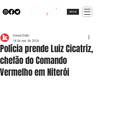
APOIE
Jornal Daki
18 de out. de 2024
Polícia prende Luiz Cicatriz,
chefão do Comando
Vermelho em Niterói