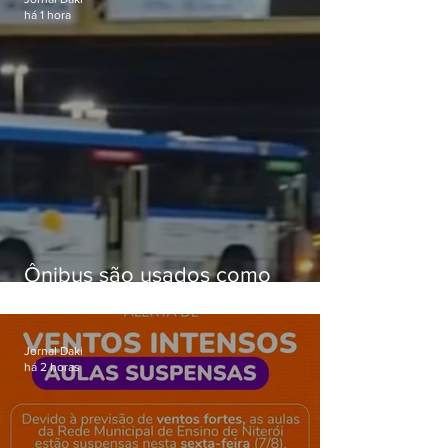
há 1 hora
Ônibus são usados como
barricadas durante operação na
Gardênia Azul
Jornal Daki
há 2 horas