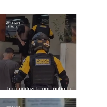
Jornal Daki
há 1 hora
Trio conduzido por roubo de
celular no Méier acumula 37
passagens
Jornal Daki