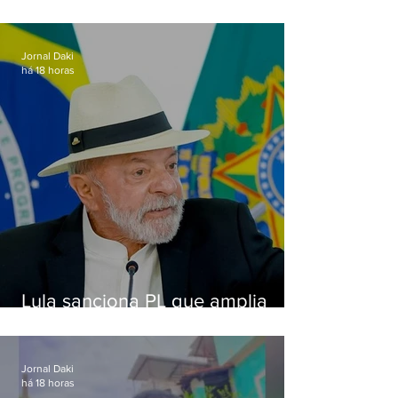
de importunação sexual em
Alcântara
Jornal Daki
há 18 horas
Lula sanciona PL que amplia
pena para crimes digitais contra
crianças
Jornal Daki
há 18 horas