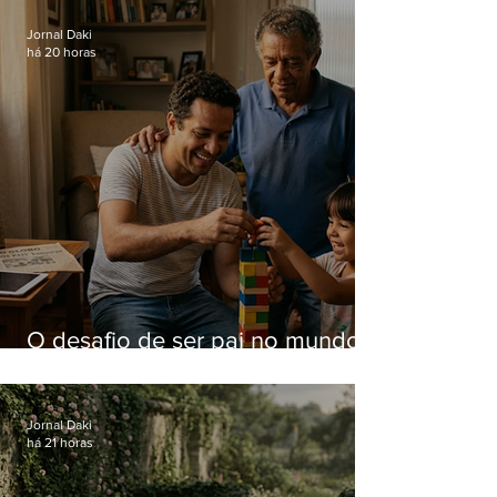
Hospital do Andaraí
Jornal Daki
há 20 horas
O desafio de ser pai no mundo
atual
Jornal Daki
há 21 horas