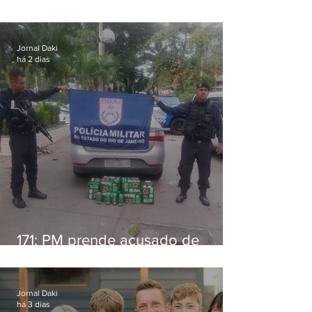
alimentícia em Niterói
Jornal Daki
há 2 dias
171: PM prende acusado de
estelionato em restaurante de
Niterói
Jornal Daki
há 3 dias