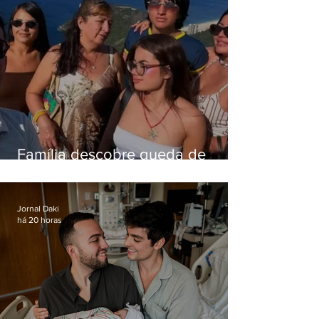
Família descobre queda de
helicóptero pela internet
enquanto aguardava segundo
voo
Jornal Daki
há 20 horas