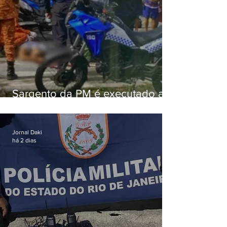
Sargento da PM é executado a
tiros enquanto estava de folga
em Vaz Lobo
Jornal Daki
há 2 dias