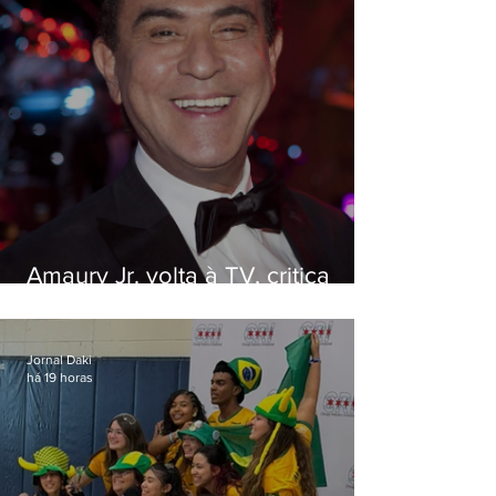
Amaury Jr. volta à TV, critica
'jabá' e diz que as pessoas
viraram colunistas de si mesmas
Jornal Daki
há 19 horas