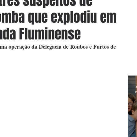
 três suspeitos de
omba que explodiu em
ada Fluminense
ma operação da Delegacia de Roubos e Furtos de 
J
h