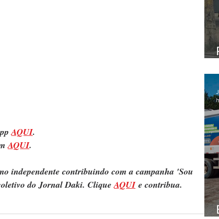
J
h
pp 
AQUI
.
m 
AQUI
.
ismo independente contribuindo com a campanha 'Sou 
oletivo do Jornal Daki. Clique 
AQUI
 e contribua.