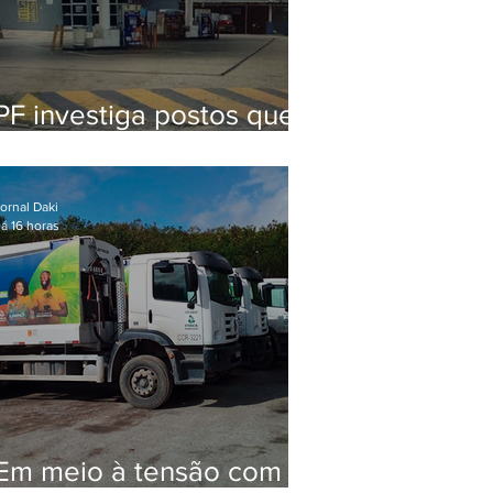
PF investiga postos que
usaram licença falsa com
assinatura de secretário
morto em 2020
ornal Daki
á 16 horas
Em meio à tensão com