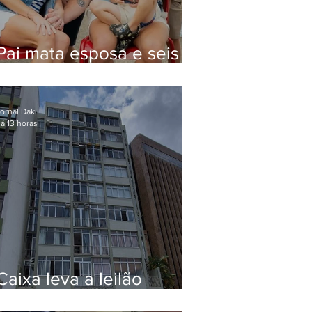
Pai mata esposa e seis
filhos nos EUA e não terá
funeral
ornal Daki
á 13 horas
Caixa leva a leilão
apartamento de Eduardo