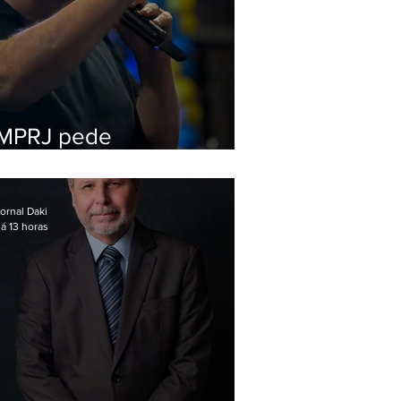
MPRJ pede
inelegibilidade de
Garotinho
ornal Daki
á 13 horas