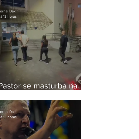
Bolsonaro em Botafogo
ornal Daki
á 13 horas
Pastor se masturba na
frente de criança e é
preso na Zona Oeste
ornal Daki
á 13 horas