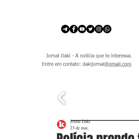
INÍCIO
É Daki. E de todo Mundo.
Jornal Daki - A notícia que te interessa.
Entre em contato: dakijornal
@gmail.com
Jornal Daki
23 de mai.