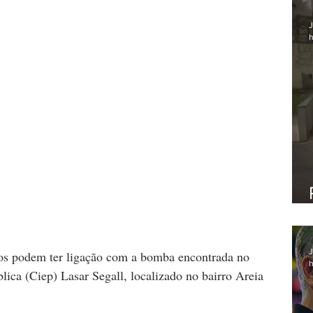
J
h
J
sos podem ter ligação com a bomba encontrada no 
h
ica (Ciep) Lasar Segall, localizado no bairro Areia 