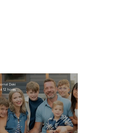
ornal Daki
á 12 horas