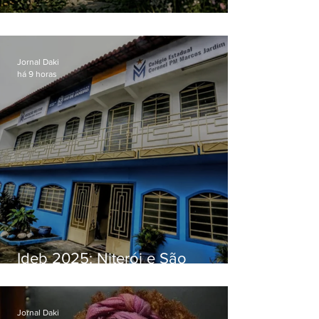
O jardim que ninguém vê
Jornal Daki
há 9 horas
Ideb 2025: Niterói e São
Gonçalo têm desempenhos
distintos no ensino médio; veja
Jornal Daki