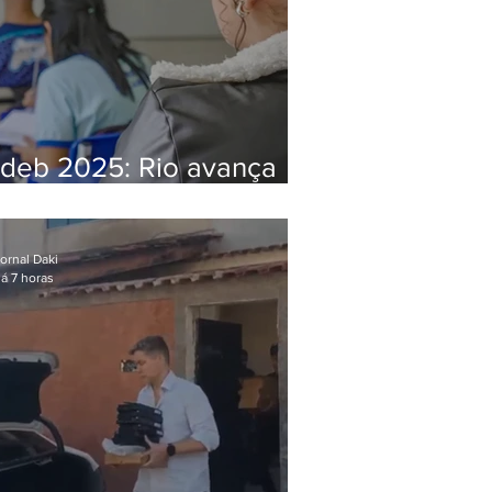
Ideb 2025: Rio avança
nos anos iniciais e fica
acima da média nacional
ornal Daki
á 7 horas