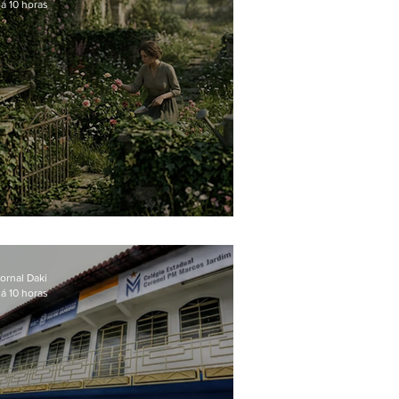
á 10 horas
O jardim que ninguém vê
ornal Daki
á 10 horas