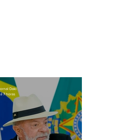
ornal Daki
á 7 horas