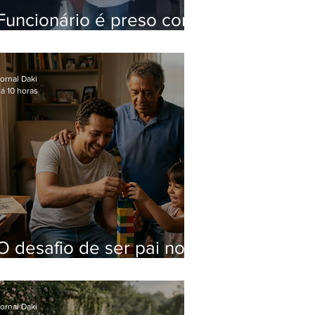
Funcionário é preso com
computadores furtados
do Hospital do Andaraí
ornal Daki
á 10 horas
O desafio de ser pai no
mundo atual
ornal Daki