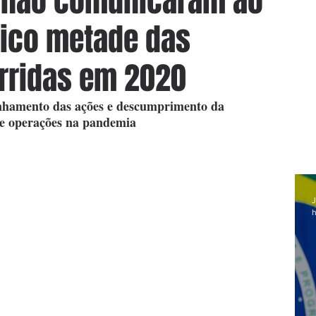
o não comunicaram ao
lico metade das
rridas em 2020
nhamento das ações e descumprimento da 
e operações na pandemia
J
h