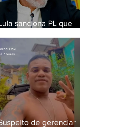
Lula sanciona PL que
amplia pena para crimes
digitais contra crianças
ornal Daki
á 7 horas
Suspeito de gerenciar
tráfico na Lapa é preso